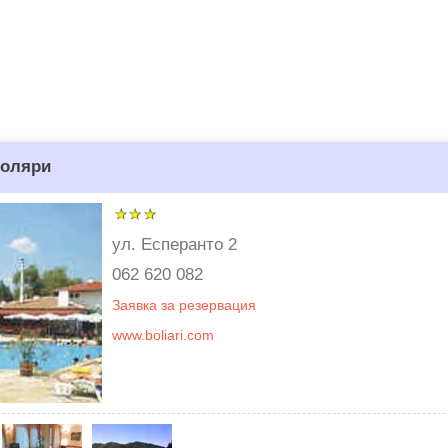
Боляри
ул. Есперанто 2
062 620 082
Заявка за резервация
www.boliari.com