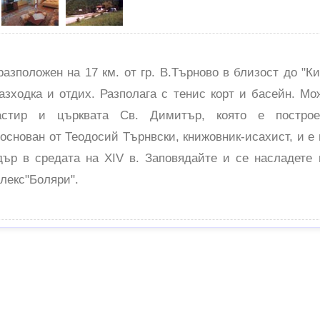
разположен на 17 км. от гр. В.Търново в близост до "
азходка и отдих. Разполага с тенис корт и басейн. Мо
астир и църквата Св. Димитър, която е постро
основан от Теодосий Търнвски, книжовник-исахист, и е
ър в средата на XIV в. Заповядайте и се насладете 
лекс"Боляри".