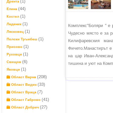
(1)
Дрента
(44)
Елена
(1)
Костел
(1)
Леденик
Комплекс"Боляри " е 
(1)
Лясковец
Чудесно място е за р
(1)
Полски Тръмбеш
Килифаревския ман
(1)
Присово
Фичето.Манастирът е 
(1)
Руховци
на цар Иван-Александ
(6)
Свищов
тишина и уют на Комп
(1)
Яковци
(208)
Област Варна
(33)
Област Видин
(7)
Област Враца
(41)
Област Габрово
(27)
Област Добрич