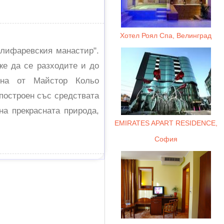
Хотел Роял Спа, Велинград
Килифаревския манастир".
же да се разходите и до
ена от Майстор Кольо
 построен със средствата
на прекрасната природа,
EMIRATES APART RESIDENCE,
София